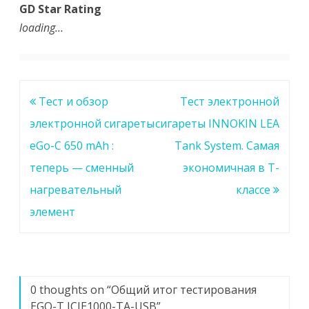
GD Star Rating
loading…
Навигация
Тест и обзор
Тест электронной
по
электронной сигареты
сигареты INNOKIN LEA
записям
eGo-C 650 mAh :
Tank System. Самая
теперь — сменный
экономичная в Т-
нагревательный
классе
элемент
0 thoughts on “
Общий итог тестирования
EGO-T ICJE1000-TA-USB
”