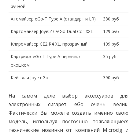
ручной
Атомайзер eGo-T Type A (стандарт и LR)
380 руб
Картомайзер Joye510/eGo Dual Coil XXL
129 руб
Клиромайзер CE2 R4 XL, прозрачный
109 руб
Картридж eGo-T Type A черный, с
35 руб
окошком
Кейс для Joye eGo
390 руб
На самом деле выбор аксессуаров для
электронных сигарет eGo очень велик.
Фактически Вы можете создать именно свою
модель, используя постоянно появляющиеся
технические новинки от компаний Microcig и