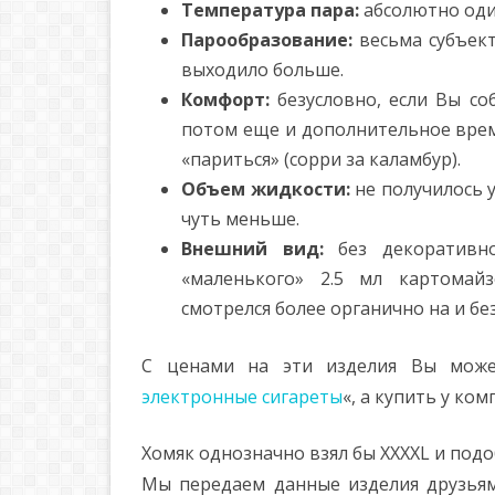
Температура пара:
абсолютно оди
Парообразование:
весьма субъекти
выходило больше.
Комфорт:
безусловно, если Вы со
потом еще и дополнительное врем
«париться» (сорри за каламбур).
Объем жидкости:
не получилось у
чуть меньше.
Внешний вид:
без декоративно
«маленького» 2.5 мл картомай
смотрелся более органично на и бе
С ценами на эти изделия Вы може
электронные сигареты
«, а купить у ко
Хомяк однозначно взял бы XXXXL и под
Мы передаем данные изделия друзьям