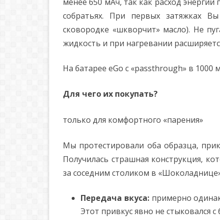
менее 650 мАч, так как расход энерги
собратьях. При первых затяжках Вы
сковородке «шкворчит» масло). Не пу
жидкость и при нагревании расширяется
На батарее eGo с «passthrough» в 1000
Для чего их покупать?
только для комфортного «парения»
Мы протестировали оба образца, прик
Получилась страшная конструкция, ко
за соседним столиком в «Шоколаднице» 
Передача вкуса:
примерно одинако
Этот привкус явно не стыковался 