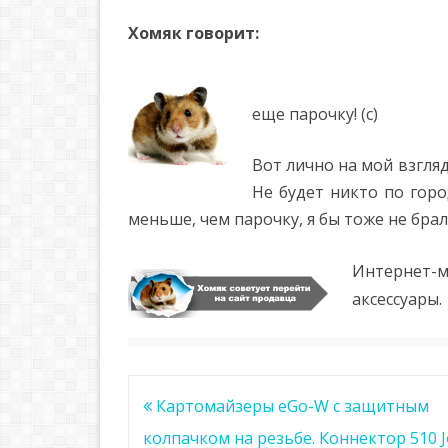
Хомяк говорит:
еще парочку! (с)
Вот лично на мой взгляд
Не будет никто по горо
меньше, чем парочку, я бы тоже не брал.
Интернет-
аксессуары.
Навигация
Картомайзеры eGo-W с защитным
по
колпачком на резьбе. Коннектор 510 J