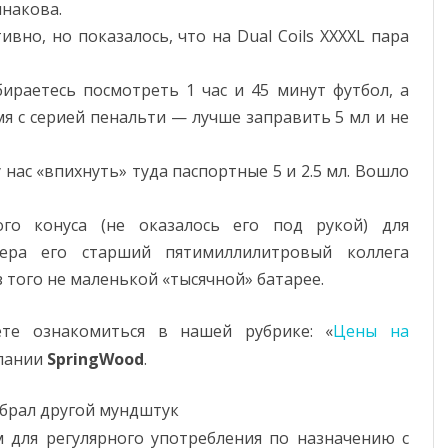
накова.
вно, но показалось, что на Dual Coils XXXXL пара
бираетесь посмотреть 1 час и 45 минут футбол, а
я с серией пенальти — лучше заправить 5 мл и не
 нас «впихнуть» туда паспортные 5 и 2.5 мл. Вошло
го конуса (не оказалось его под рукой) для
зера его старший пятимиллилитровый коллега
з того не маленькой «тысячной» батарее.
те ознакомиться в нашей рубрике: «
Цены на
мпании
SpringWood
.
обрал другой мундштук
 для регулярного употребления по назначению с