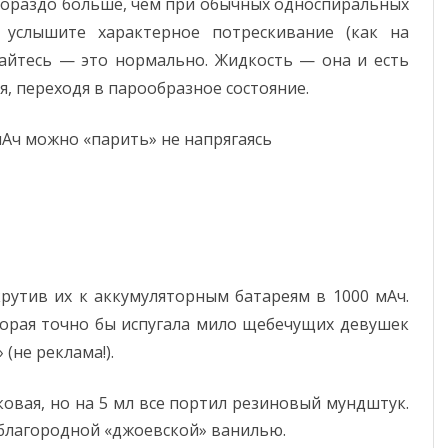
и гораздо больше, чем при обычных односпиральных
 услышите характерное потрескивание (как на
гайтесь — это нормально. Жидкость — она и есть
, переходя в парообразное состояние.
 мАч можно «парить» не напрягаясь
рутив их к аккумуляторным батареям в 1000 мАч.
торая точно бы испугала мило щебечущих девушек
(не реклама!).
вая, но на 5 мл все портил резиновый мундштук.
с благородной «джоевской» ванилью.