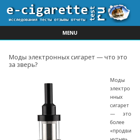
MENU
Skip
to
content
Моды электронных сигарет — что это
за зверь?
Моды
электро
нных
сигарет
— это
более
«продви
нутые»