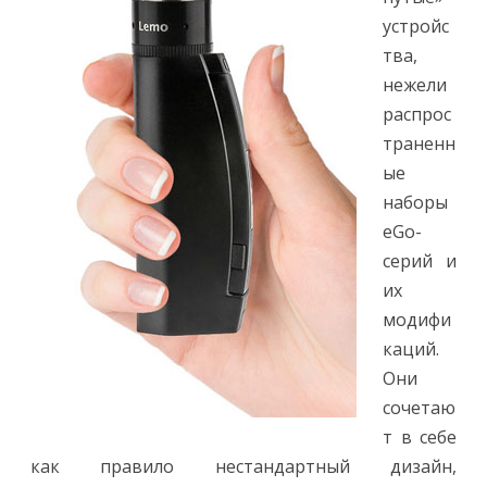
устройс
тва,
нежели
распрос
траненн
ые
наборы
eGo-
серий и
их
модифи
каций.
Они
сочетаю
т в себе
как правило нестандартный дизайн,