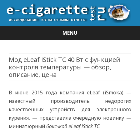
MENU
Skip
to
content
Мод eLeaf iStick TC 40 Вт с функцией
контроля температуры — обзор,
описание, цена
В июне 2015 года компания eLeaf (iSmoka) —
известный производитель недорогих
качественных устройств для электронного
курения, — представила очередную новинку —
миниатюрный
бокс-мод eLeaf iStick TC
.