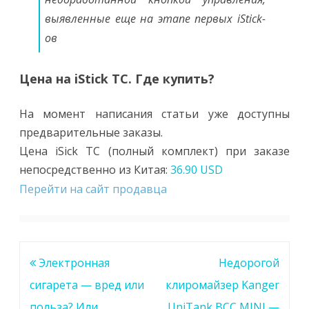
выявленные еще на этапе первых iStick-
ов
Цена на iStick TC. Где купить?
На момент написания статьи уже доступны
предварительные заказы.
Цена iSick TC (полный комплект) при заказе
непосредственно из Китая:
36.90 USD
Перейти на сайт продавца
Навигация
Электронная
Недорогой
по
сигарета — вред или
клиромайзер Kanger
записям
польза? Или
UniTank BCC MINI —