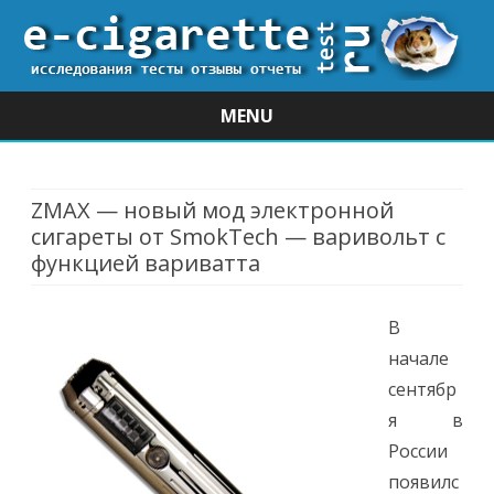
MENU
Skip
to
content
ZMAX — новый мод электронной
сигареты от SmokTech — варивольт с
функцией вариватта
В
начале
сентябр
я в
России
появилс