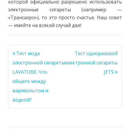
которой официально разрешено использовать
электронные сигареты (например —
«Трансаэро»), то это просто счастье. Наш совет
— имейте на всякий случай две!
Навигация
Тест мода
Тест одноразовой
по
электронной сигареты
электронной сигареты
записям
LAVATUBE. Что
JETS
общего между
варивольтом и
водкой?