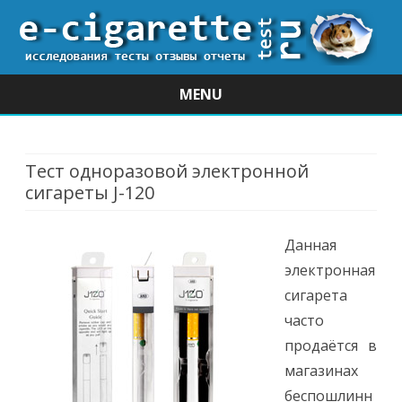
MENU
Skip
to
content
Тест одноразовой электронной
сигареты J-120
Данная
электронная
сигарета
часто
продаётся в
магазинах
беспошлинн